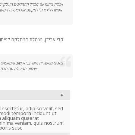
ויכולת ניתוח של מכלול התהליכים העסקיים
אפשרו ל”הזרע” למקסם את תועלות המער
קלי אבידן, מנהלת המחלקה לפיתו,
נהנינו מהשירות האדיב, הקשוב והמקצועי.
שיתוף הפעולה עם הדס וצוותה נתן לנו הבנה מעמיקה על התחום וסייע רבות בקידום הפרויקט.
nsectetur, adipisci velit, sed
odi tempora incidunt ut
 aliquam quaerat
minima veniam, quis nostrum
poris susc