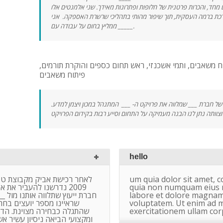
 מחד, והכרות פרטנית של חלופות ופתרונות מאידך. שני אלמנטים אלו
כת ברמה העסקית, תוך שיפור מהותי בתהליכי שרשרת האספקה. אני
ממליץ בחום על עבודה עם _____.
ח משאבים, ותמי אשכנזי, ראש תחום כספים והוקרת תורמים
פיתוח משאבים
 של חברת ___ שמלווה את פרויקט ה- ___ המתנהל במכון ויצמן למדע
hello
לאחר רכישת אביק מקבוצת טב
um quia dolor sit amet, co
נדרשנו להעביר את אביק
quia non numquam eius m
חברת ייעוץ שתלווה אותנו מול _
labore et dolore magnam
שראיינו מספר יועצים בחרנ
voluptatem. Ut enim ad 
שהתגלה כבחירה מצוינת. הדס 
exercitationem ullam cor
ומקצועי הביאה ניסיון עשיר א