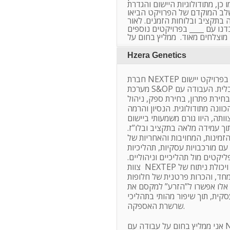
כן, מתודולוגיות היישום והגדרת
לב המוקדם של הפרויקט הביאו
בתקציב ובלוחות הזמנים. לאור
נו עם ____ בפרויקטים נוספים
Hzera Genetics
חברת NEXTEP ליוותה את הזרע, בפרויקט יישום
מערכת S&OP גלובלית. העבודה עם NEXTEP כללה אפיון
בחירת פתרון, בחירת ספק, ניהול
כוונה מתודולוגית. הנסיון והרמה
תה, היוו גורם משמעותי ביישום
וך עמידה מלאה בתקציב ובלו”ז
ית, הזמינות, המחויבות והאחריות של
ם מורכבויות עסקיות, תהליכיות
נפליקטים מול תהליכיים וניהוליים
צוות NEXTEP הביא לפרויקט ראייה רחבה ויכולת ניתוח של
חד, והכרות פרטנית של חלופות
 אלו אפשרו ל”הזרע” למקסם את
ית, תוך שיפור מהותי בתהליכי
שרשרת האספקה.
ודה עם