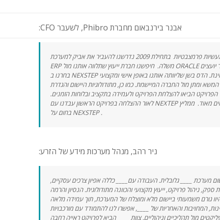
:CFO לשעבר ,Phibro אבנר בירנבאום מחברת
לאחר רכישת אביק מקבוצת טבע תעשיות פרמצבטיות בתחילת 2009 נדרשנו להעביר את אביק למערכת
ERP משלה. חיפשנו חברת ייעוץ שתלווה אותנו מול ORACLE ומול החברה המיישמת. לאחר שראיינו מספר יועצים
בחרנו ב NEXSTEP כמי שילווה אותנו, דבר שהתגלה כבחירה מצוינת. הדס בשן שליוותה אותנו באופן אישי ומקצועי
משא ומתן מול החברה המיישמת. כמו כן, מתודולוגיות היישום והגדרת
 הפרויקט הביאו להצלחת הפרויקט ולעמידה בתקציב ובלוחות הזמנים
לאור ההצלחה בפרויקט הראשון עבדנו עם NEXTEP בפרויקטים נוספים אשר גם הם היו מוצלחים מאוד. ממליץ
בחום על NEXSTEP .
:ניר רהב, מנהל מערכות מידע של הזרע
ישום מערכת ____ גלובלית. העבודה עם____ כללה אפיון צרכים עסקיים
 ספק, ניהול פרויקט, ייעוץ מקצועי והכוונה מתודולוגית. הנסיון והרמה
יוו גורם משמעותי ביישום מלא ומוצלח של המערכת, תוך עמידה מלאה
נות, המחויבות והאחריות של ____, אפשרו לנו להתמודד עם מורכבויות
פליקטים מול תהליכיים וניהוליים. צוות ____ הביא לפרויקט ראייה רחבה