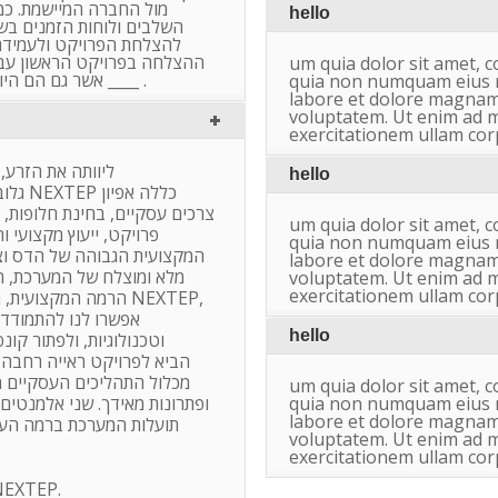
מול החברה המיישמת. כמו 
hello
השלבים ולוחות הזמנים בש
להצלחת הפרויקט ולעמידה 
ההצלחה בפרויקט הראשון עבד
um quia dolor sit amet, co
אשר גם הם היו מוצלחים מאוד. ממליץ בחום על ____ .
quia non numquam eius m
labore et dolore magnam
voluptatem. Ut enim ad 
exercitationem ullam cor
hello
צרכים עסקיים, בחינת חלופות, 
um quia dolor sit amet, co
פרויקט, ייעוץ מקצועי וה
quia non numquam eius m
המקצועית הגבוהה של הדס וצוו
labore et dolore magnam
מלא ומוצלח של המערכת, ת.
voluptatem. Ut enim ad 
exercitationem ullam cor
הרמה המקצוע NEXTEP,
אפשרו לנו להתמודד ע
hello
וטכנולוגיות, ולפתור קו.
מכלול התהליכים העסקיים מ
um quia dolor sit amet, co
ופתרונות מאידך. שני אלמנטים
quia non numquam eius m
labore et dolore magnam
תועלות המערכת ברמה העסק
voluptatem. Ut enim ad 
exercitationem ullam cor
אני ממליץ בחום על עב NEXTEP.